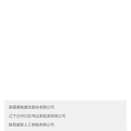
文化是一种力量，上海金山区博远智能制造有限公司制度完善，但
我们却丝毫不弱视文化对于一个人组织行为的作用。我们把组织文
化看作是非常重要的道德力量，有时甚至是根本性的和决定性的。
所以，我们总是"兵马未动，文化先行"。我们依靠既有的组织文化去
选择人，也依靠它去影响人，改变人，约束人。文化就是我们的灵
魂。
友情链接
湖南长沙县鑫辉金融有限公司
内蒙古合力信息技术有限公司
山西特尼农业有限公司
新疆耀铭建筑股份有限公司
辽宁沙河口区鸿运新能源有限公司
陕西建新人工智能有限公司